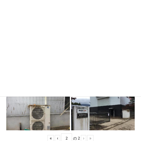
«
‹
の
2
›
»