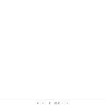
«
‹
の
2
›
»