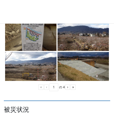
«
‹
の
4
›
»
被災状況