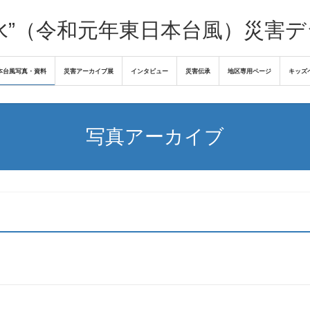
水”（令和元年東日本台風）災害
本台風写真・資料
災害アーカイブ展
インタビュー
災害伝承
地区専用ページ
キッズ
写真アーカイブ