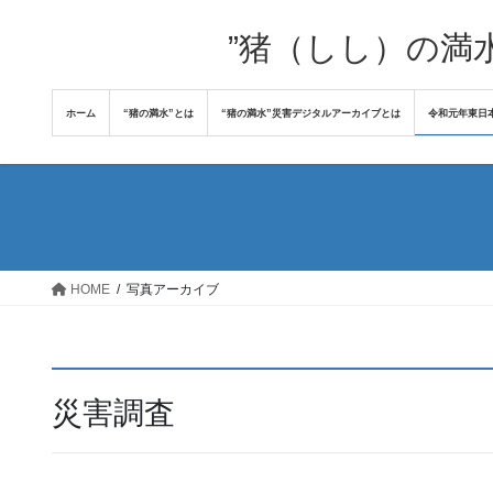
コ
ナ
ン
ビ
”猪（しし）の満
テ
ゲ
ン
ー
ホーム
“猪の満水”とは
“猪の満水”災害デジタルアーカイブとは
令和元年東日
ツ
シ
へ
ョ
ス
ン
キ
に
ッ
移
プ
動
HOME
写真アーカイブ
災害調査