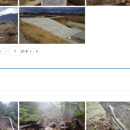
«
‹
の
4
›
»