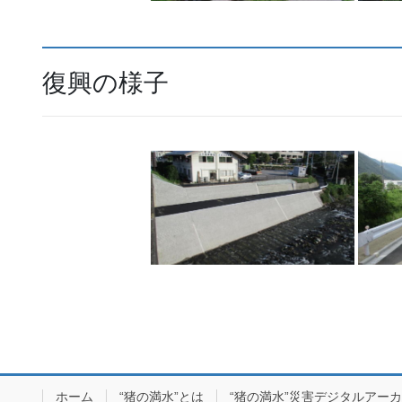
復興の様子
ホーム
“猪の満水”とは
“猪の満水”災害デジタルアー