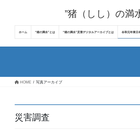
コ
ナ
ン
ビ
”猪（しし）の満
テ
ゲ
ン
ー
ホーム
“猪の満水”とは
“猪の満水”災害デジタルアーカイブとは
令和元年東日
ツ
シ
へ
ョ
ス
ン
キ
に
ッ
移
プ
動
HOME
写真アーカイブ
災害調査