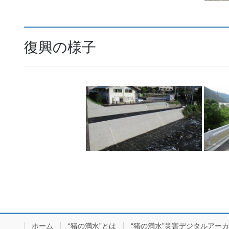
復興の様子
ホーム
“猪の満水”とは
“猪の満水”災害デジタルアー