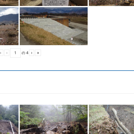
«
‹
の
4
›
»