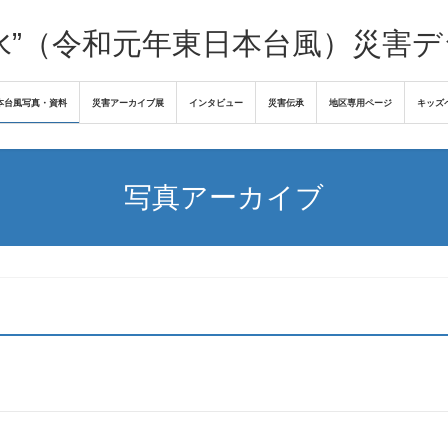
水”（令和元年東日本台風）災害
本台風写真・資料
災害アーカイブ展
インタビュー
災害伝承
地区専用ページ
キッズ
写真アーカイブ