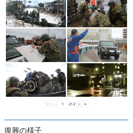
«
‹
の
2
›
»
復興の様子