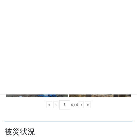
«
‹
の
4
›
»
被災状況