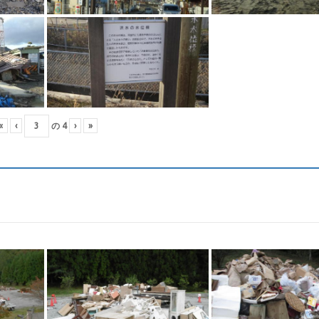
«
‹
の
4
›
»