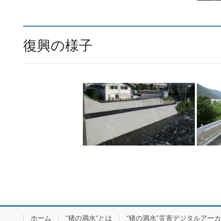
復興の様子
ホーム
“猪の満水”とは
“猪の満水”災害デジタルアー