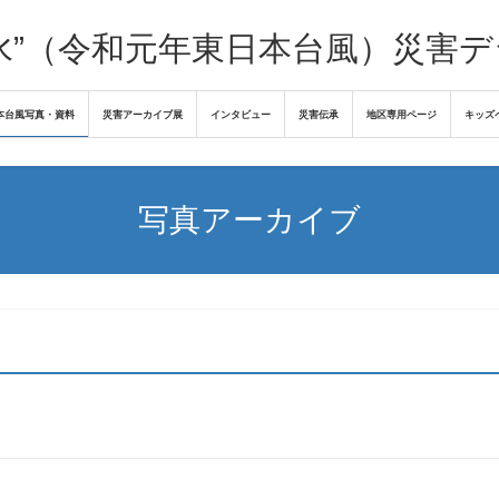
水”（令和元年東日本台風）災害
本台風写真・資料
災害アーカイブ展
インタビュー
災害伝承
地区専用ページ
キッズ
写真アーカイブ