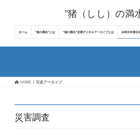
コ
ナ
ン
ビ
”猪（しし）の満
テ
ゲ
ン
ー
ホーム
“猪の満水”とは
“猪の満水”災害デジタルアーカイブとは
令和元年東日
ツ
シ
へ
ョ
ス
ン
キ
に
ッ
移
プ
動
HOME
写真アーカイブ
災害調査