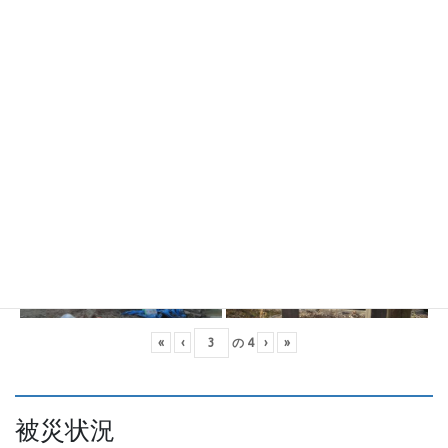
«
‹
の
4
›
»
被災状況