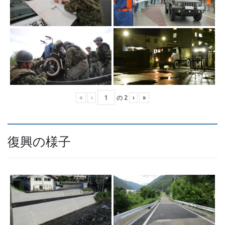
«
‹
の
2
›
»
復興の様子