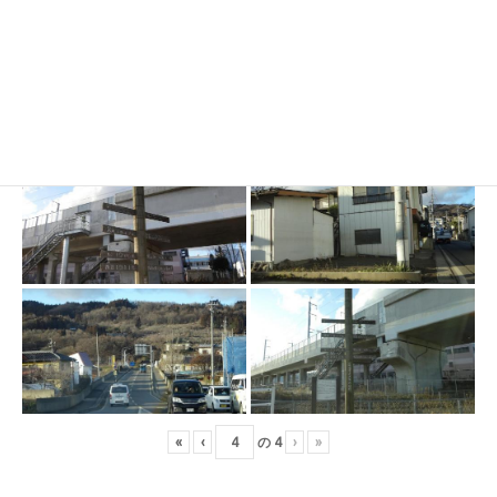
«
‹
の
4
›
»