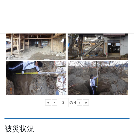
«
‹
の
4
›
»
被災状況