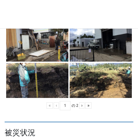
«
‹
の
2
›
»
被災状況