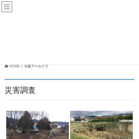
コ
ナ
ン
ビ
”猪（しし）の満水”（令和元年東日本台風）災害デジタルア
テ
ゲ
ン
ー
ーカイブ
ツ
シ
へ
ョ
ス
ン
写真アーカイブ
キ
に
ッ
移
プ
動
HOME
写真アーカイブ
災害調査