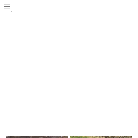
コ
ナ
ン
ビ
”猪（しし）の満水”（令和元年東日本台風）災害デジタルア
テ
ゲ
ン
ー
ーカイブ
ツ
シ
へ
ョ
ス
ン
写真アーカイブ
キ
に
ッ
移
プ
動
HOME
写真アーカイブ
災害調査