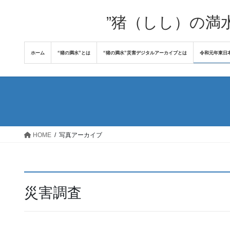
コ
ナ
ン
ビ
”猪（しし）の満
テ
ゲ
ン
ー
ホーム
“猪の満水”とは
“猪の満水”災害デジタルアーカイブとは
令和元年東日
ツ
シ
へ
ョ
ス
ン
キ
に
ッ
移
プ
動
HOME
写真アーカイブ
災害調査