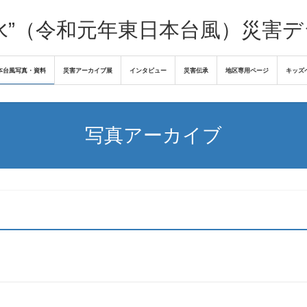
水”（令和元年東日本台風）災害
本台風写真・資料
災害アーカイブ展
インタビュー
災害伝承
地区専用ページ
キッズ
写真アーカイブ