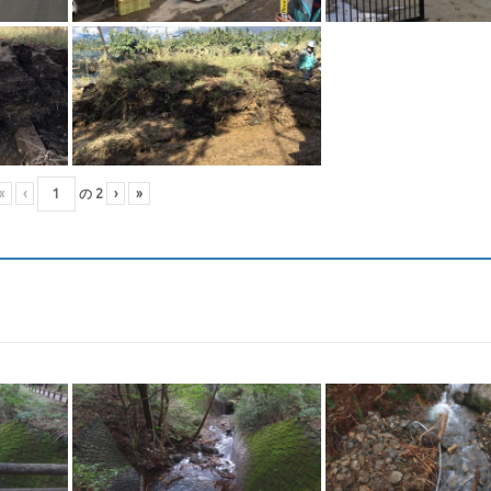
«
‹
の
2
›
»