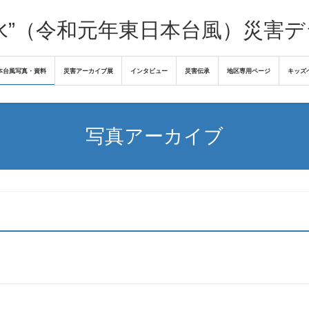
水”（令和元年東日本台風）災害
本台風写真・資料
災害アーカイブ展
インタビュー
災害伝承
地区専用ページ
キッズ
写真アーカイブ