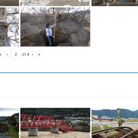
«
‹
の
4
›
»