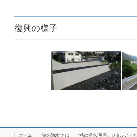
復興の様子
ホーム
“猪の満水”とは
“猪の満水”災害デジタルアー