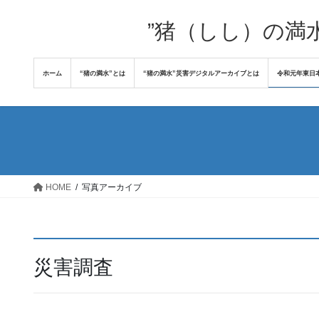
コ
ナ
ン
ビ
”猪（しし）の満
テ
ゲ
ン
ー
ホーム
“猪の満水”とは
“猪の満水”災害デジタルアーカイブとは
令和元年東日
ツ
シ
へ
ョ
ス
ン
キ
に
ッ
移
プ
動
HOME
写真アーカイブ
災害調査