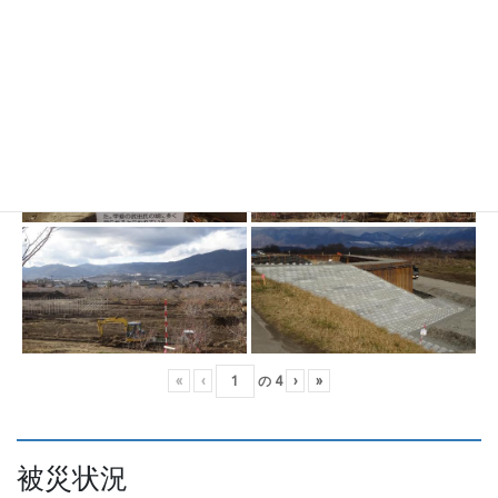
«
‹
の
4
›
»
被災状況