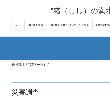
コ
ナ
ン
ビ
”猪（しし）の満
テ
ゲ
ン
ー
ホーム
“猪の満水”とは
“猪の満水”災害デジタルアーカイブとは
令和元年東日
ツ
シ
へ
ョ
ス
ン
キ
に
ッ
移
プ
動
HOME
写真アーカイブ
災害調査