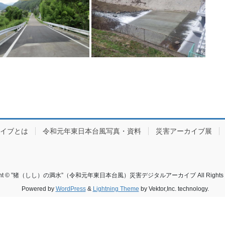
カイブとは
令和元年東日本台風写真・資料
災害アーカイブ展
ight © ”猪（しし）の満水”（令和元年東日本台風）災害デジタルアーカイブ All Rights Re
Powered by
WordPress
&
Lightning Theme
by Vektor,Inc. technology.