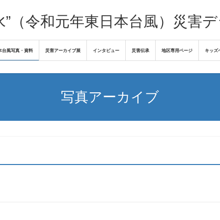
水”（令和元年東日本台風）災害
本台風写真・資料
災害アーカイブ展
インタビュー
災害伝承
地区専用ページ
キッズ
写真アーカイブ