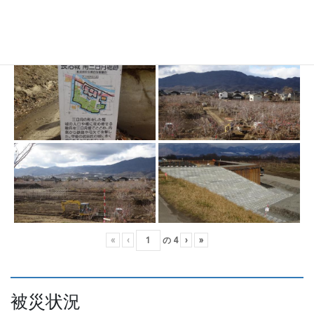
«
‹
の
4
›
»
被災状況