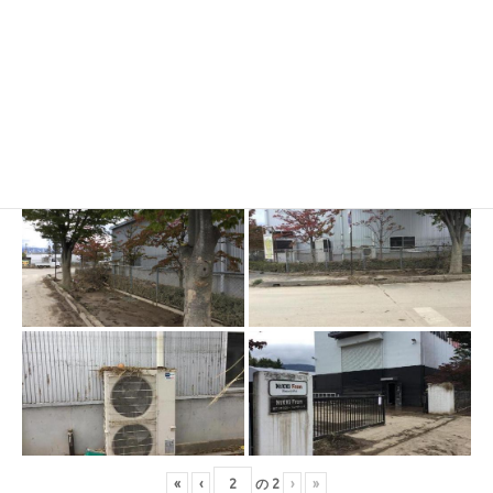
«
‹
の
2
›
»