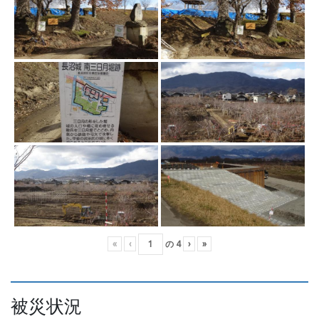
«
‹
の
4
›
»
被災状況