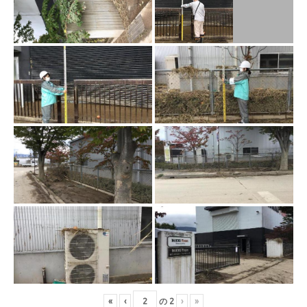
«
‹
の
2
›
»