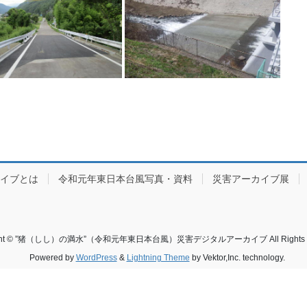
カイブとは
令和元年東日本台風写真・資料
災害アーカイブ展
ight © ”猪（しし）の満水”（令和元年東日本台風）災害デジタルアーカイブ All Rights Re
Powered by
WordPress
&
Lightning Theme
by Vektor,Inc. technology.