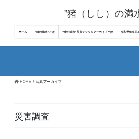
コ
ナ
ン
ビ
”猪（しし）の満
テ
ゲ
ン
ー
ホーム
“猪の満水”とは
“猪の満水”災害デジタルアーカイブとは
令和元年東日
ツ
シ
へ
ョ
ス
ン
キ
に
ッ
移
プ
動
HOME
写真アーカイブ
災害調査