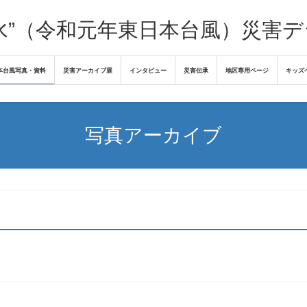
水”（令和元年東日本台風）災害
本台風写真・資料
災害アーカイブ展
インタビュー
災害伝承
地区専用ページ
キッズ
写真アーカイブ