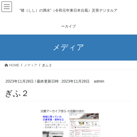
コ
ナ
ン
ビ
”猪（しし）の満水”（令和元年東日本台風）災害デジタルア
テ
ゲ
ン
ー
ーカイブ
ツ
シ
へ
ョ
ス
ン
メディア
キ
に
ッ
移
プ
動
HOME
メディア
ぎふ２
2023年11月28日
/ 最終更新日時 :
2023年11月28日
admin
ぎふ２