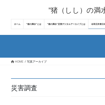
コ
ナ
ン
ビ
”猪（しし）の満
テ
ゲ
ン
ー
ホーム
“猪の満水”とは
“猪の満水”災害デジタルアーカイブとは
令和元年東日
ツ
シ
へ
ョ
ス
ン
キ
に
ッ
移
プ
動
HOME
写真アーカイブ
災害調査