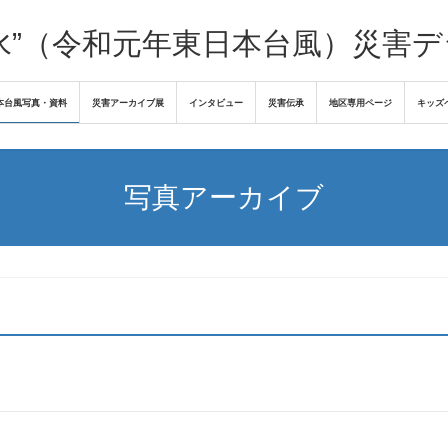
水”（令和元年東日本台風）災害
本台風写真・資料
災害アーカイブ展
インタビュー
災害伝承
地区専用ページ
キッズ
写真アーカイブ