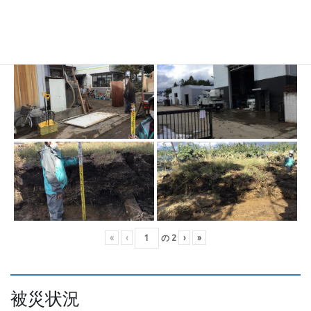
«
‹
の
2
›
»
被災状況