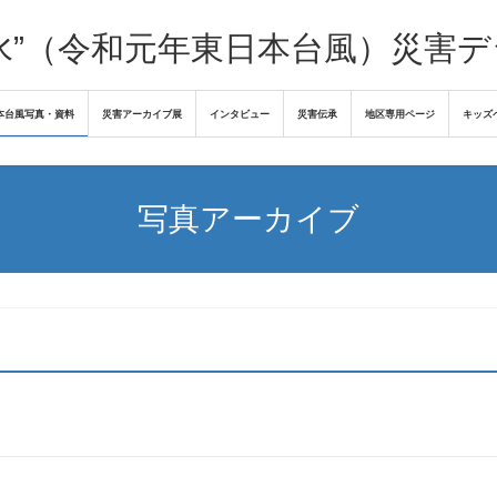
水”（令和元年東日本台風）災害
本台風写真・資料
災害アーカイブ展
インタビュー
災害伝承
地区専用ページ
キッズ
写真アーカイブ