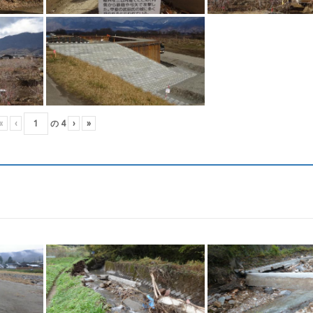
«
‹
の
4
›
»