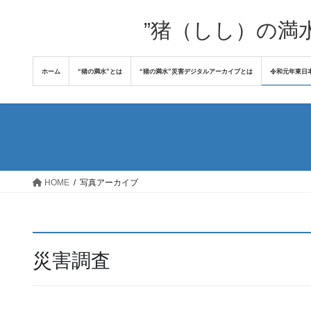
コ
ナ
ン
ビ
”猪（しし）の満
テ
ゲ
ン
ー
ホーム
“猪の満水”とは
“猪の満水”災害デジタルアーカイブとは
令和元年東日
ツ
シ
へ
ョ
ス
ン
キ
に
ッ
移
プ
動
HOME
写真アーカイブ
災害調査