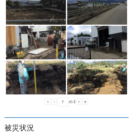
«
‹
の
2
›
»
被災状況