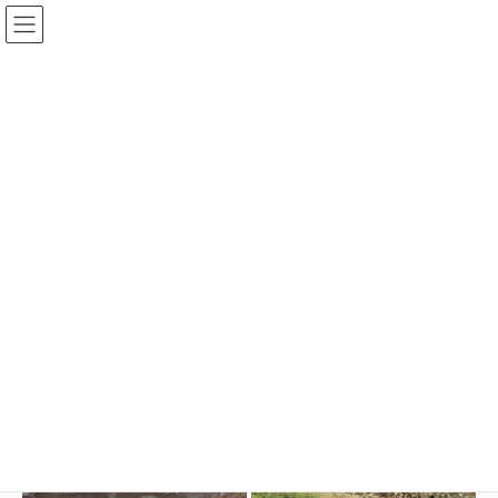
コ
ナ
ン
ビ
”猪（しし）の満水”（令和元年東日本台風）災害デジタルア
テ
ゲ
ン
ー
ーカイブ
ツ
シ
へ
ョ
ス
ン
写真アーカイブ
キ
に
ッ
移
プ
動
HOME
写真アーカイブ
災害調査