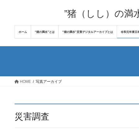
コ
ナ
ン
ビ
”猪（しし）の満
テ
ゲ
ン
ー
ホーム
“猪の満水”とは
“猪の満水”災害デジタルアーカイブとは
令和元年東日
ツ
シ
へ
ョ
ス
ン
キ
に
ッ
移
プ
動
HOME
写真アーカイブ
災害調査