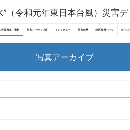
水”（令和元年東日本台風）災害
本台風写真・資料
災害アーカイブ展
インタビュー
災害伝承
地区専用ページ
キッズ
写真アーカイブ