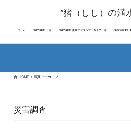
コ
ナ
ン
ビ
”猪（しし）の満
テ
ゲ
ン
ー
ホーム
“猪の満水”とは
“猪の満水”災害デジタルアーカイブとは
令和元年東日
ツ
シ
へ
ョ
ス
ン
キ
に
ッ
移
プ
動
HOME
写真アーカイブ
災害調査