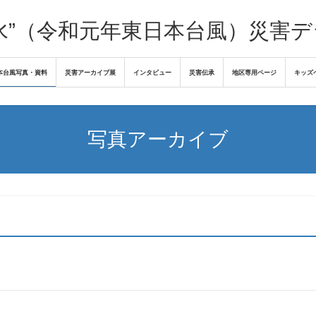
水”（令和元年東日本台風）災害
本台風写真・資料
災害アーカイブ展
インタビュー
災害伝承
地区専用ページ
キッズ
写真アーカイブ