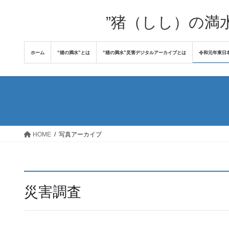
コ
ナ
ン
ビ
”猪（しし）の満
テ
ゲ
ン
ー
ホーム
“猪の満水”とは
“猪の満水”災害デジタルアーカイブとは
令和元年東日
ツ
シ
へ
ョ
ス
ン
キ
に
ッ
移
プ
動
HOME
写真アーカイブ
災害調査