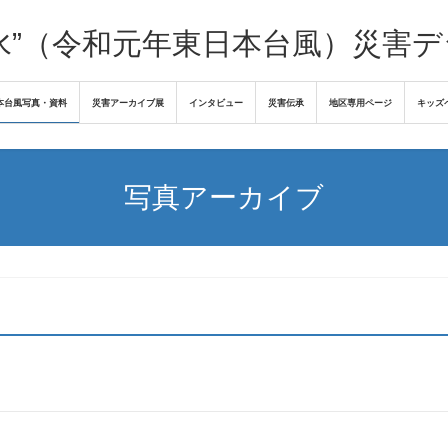
水”（令和元年東日本台風）災害
本台風写真・資料
災害アーカイブ展
インタビュー
災害伝承
地区専用ページ
キッズ
写真アーカイブ