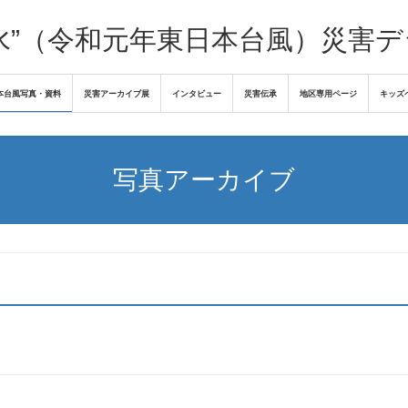
水”（令和元年東日本台風）災害
本台風写真・資料
災害アーカイブ展
インタビュー
災害伝承
地区専用ページ
キッズ
写真アーカイブ