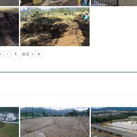
«
‹
の
2
›
»