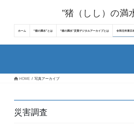
コ
ナ
ン
ビ
”猪（しし）の満
テ
ゲ
ン
ー
ホーム
“猪の満水”とは
“猪の満水”災害デジタルアーカイブとは
令和元年東日
ツ
シ
へ
ョ
ス
ン
キ
に
ッ
移
プ
動
HOME
写真アーカイブ
災害調査