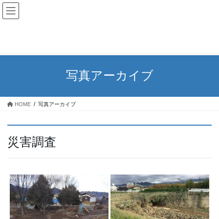
コ
ナ
ン
ビ
”猪（しし）の満水”（令和元年東日本台風）災害デジタルア
テ
ゲ
ン
ー
ーカイブ
ツ
シ
へ
ョ
ス
ン
写真アーカイブ
キ
に
ッ
移
プ
動
HOME
写真アーカイブ
災害調査