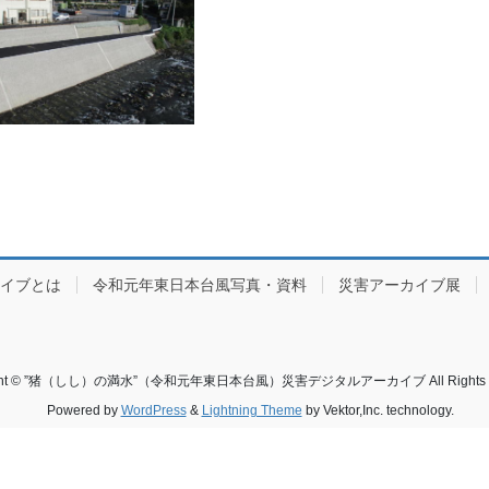
カイブとは
令和元年東日本台風写真・資料
災害アーカイブ展
ight © ”猪（しし）の満水”（令和元年東日本台風）災害デジタルアーカイブ All Rights Re
Powered by
WordPress
&
Lightning Theme
by Vektor,Inc. technology.