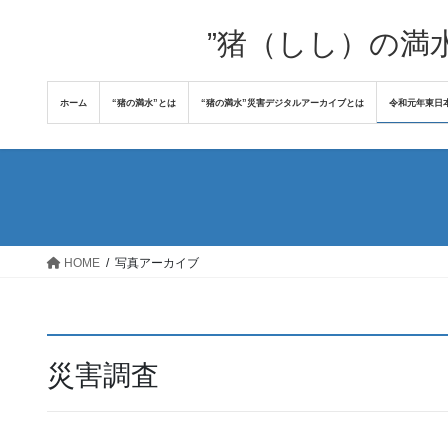
コ
ナ
ン
ビ
”猪（しし）の満
テ
ゲ
ン
ー
ホーム
“猪の満水”とは
“猪の満水”災害デジタルアーカイブとは
令和元年東日
ツ
シ
へ
ョ
ス
ン
キ
に
ッ
移
プ
動
HOME
写真アーカイブ
災害調査