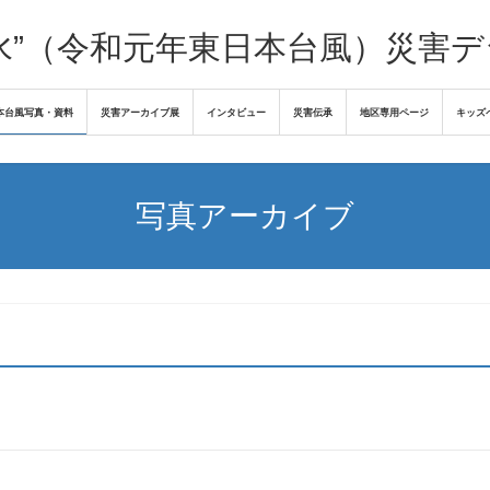
水”（令和元年東日本台風）災害
本台風写真・資料
災害アーカイブ展
インタビュー
災害伝承
地区専用ページ
キッズ
写真アーカイブ