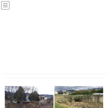
コ
ナ
ン
ビ
”猪（しし）の満水”（令和元年東日本台風）災害デジタルア
テ
ゲ
ン
ー
ーカイブ
ツ
シ
へ
ョ
ス
ン
写真アーカイブ
キ
に
ッ
移
プ
動
HOME
写真アーカイブ
災害調査