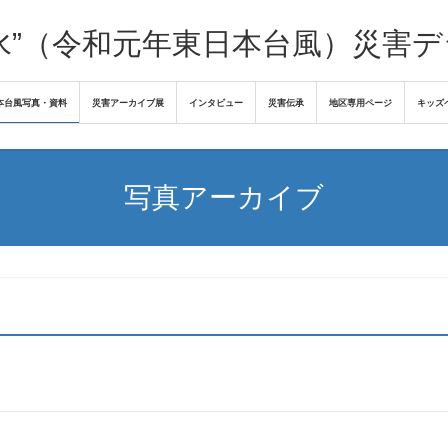
水”（令和元年東日本台風）災害
本台風写真・資料
災害アーカイブ展
インタビュー
災害伝承
地区専用ページ
キッズ
写真アーカイブ