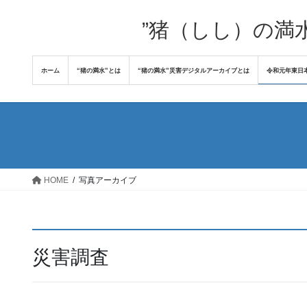
コ
ナ
ン
ビ
”猪（しし）の満
テ
ゲ
ン
ー
ホーム
“猪の満水”とは
“猪の満水”災害デジタルアーカイブとは
令和元年東日
ツ
シ
へ
ョ
ス
ン
キ
に
ッ
移
プ
動
HOME
写真アーカイブ
災害調査