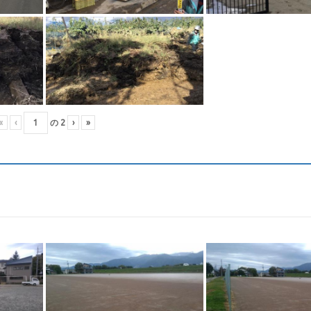
«
‹
の
2
›
»