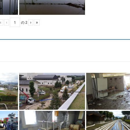
«
‹
の
2
›
»