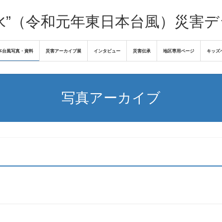
水”（令和元年東日本台風）災害
本台風写真・資料
災害アーカイブ展
インタビュー
災害伝承
地区専用ページ
キッズ
写真アーカイブ