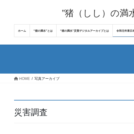
コ
ナ
ン
ビ
”猪（しし）の満
テ
ゲ
ン
ー
ホーム
“猪の満水”とは
“猪の満水”災害デジタルアーカイブとは
令和元年東日
ツ
シ
へ
ョ
ス
ン
キ
に
ッ
移
プ
動
HOME
写真アーカイブ
災害調査