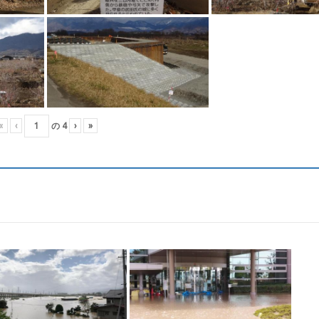
«
‹
の
4
›
»