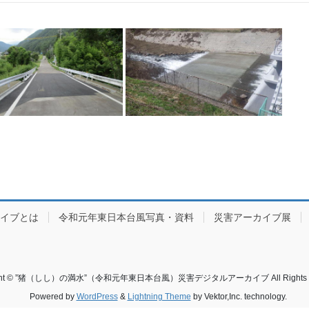
カイブとは
令和元年東日本台風写真・資料
災害アーカイブ展
ight © ”猪（しし）の満水”（令和元年東日本台風）災害デジタルアーカイブ All Rights Re
Powered by
WordPress
&
Lightning Theme
by Vektor,Inc. technology.