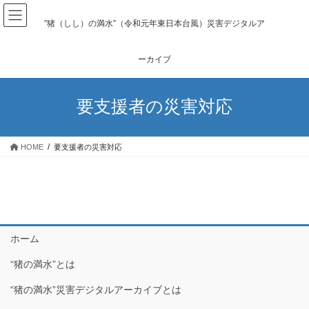
コ
ナ
ン
ビ
”猪（しし）の満水”（令和元年東日本台風）災害デジタルア
テ
ゲ
ン
ー
ーカイブ
ツ
シ
へ
ョ
ス
ン
要支援者の災害対応
キ
に
ッ
移
プ
動
HOME
要支援者の災害対応
ホーム
“猪の満水”とは
“猪の満水”災害デジタルアーカイブとは