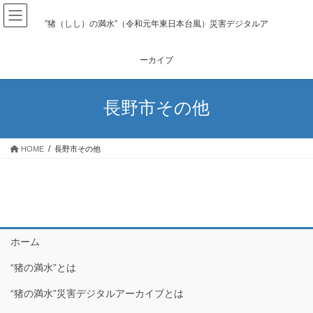
コ
ナ
ン
ビ
”猪（しし）の満水”（令和元年東日本台風）災害デジタルア
テ
ゲ
ン
ー
ーカイブ
ツ
シ
へ
ョ
ス
ン
長野市その他
キ
に
ッ
移
プ
動
HOME
長野市その他
ホーム
“猪の満水”とは
“猪の満水”災害デジタルアーカイブとは