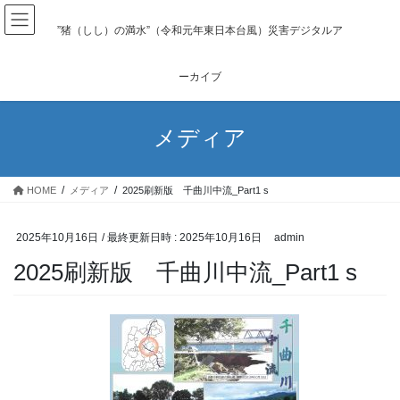
コ
ナ
ン
ビ
”猪（しし）の満水”（令和元年東日本台風）災害デジタルア
テ
ゲ
ン
ー
ーカイブ
ツ
シ
へ
ョ
ス
ン
メディア
キ
に
ッ
移
プ
動
HOME
メディア
2025刷新版 千曲川中流_Part1 s
2025年10月16日
/ 最終更新日時 :
2025年10月16日
admin
2025刷新版 千曲川中流_Part1 s