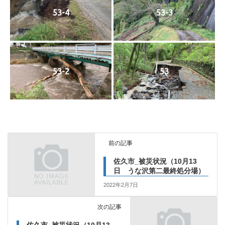
53-4
53-3
53-2
53
前の記事
佐久市_被災状況（10月13
日 うな沢第二最終処分場）
2022年2月7日
次の記事
佐久市_被災状況（10月13