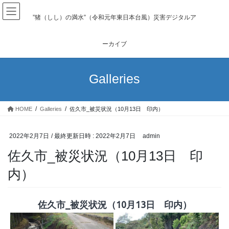
コ
ナ
ン
ビ
”猪（しし）の満水”（令和元年東日本台風）災害デジタルア
テ
ゲ
ン
ー
ーカイブ
ツ
シ
へ
ョ
ス
ン
Galleries
キ
に
ッ
移
プ
動
HOME
Galleries
佐久市_被災状況（10月13日 印内）
2022年2月7日
/ 最終更新日時 :
2022年2月7日
admin
佐久市_被災状況（10月13日 印
内）
佐久市_被災状況（10月13日 印内）