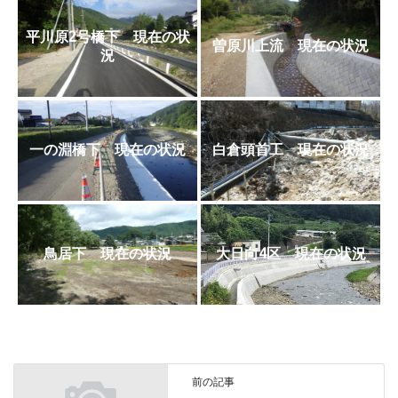
平川原2号橋下 現在の状
曽原川上流 現在の状況
況
一の淵橋下 現在の状況
白倉頭首工 現在の状況
鳥居下 現在の状況
大日向4区 現在の状況
前の記事