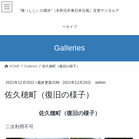
コ
ナ
ン
ビ
”猪（しし）の満水”（令和元年東日本台風）災害デジタルア
テ
ゲ
ン
ー
ーカイブ
ツ
シ
へ
ョ
ス
ン
Galleries
キ
に
ッ
移
プ
動
HOME
Galleries
佐久穂町（復旧の様子）
2021年12月20日
/ 最終更新日時 :
2021年12月20日
admin
佐久穂町（復旧の様子）
佐久穂町（復旧の様子）
二次利用不可