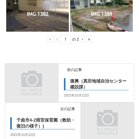
IMG 1382
IMG 1389
«
‹
の
2
›
»
前の記事
復興（真田地域自治センター
建設課）
2021年10月12日
次の記事
千曲市4-2雨宮保育園（救助・
復旧の様子）)
2021年10月12日