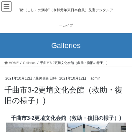
コ
ナ
ン
ビ
”猪（しし）の満水”（令和元年東日本台風）災害デジタルア
テ
ゲ
ン
ー
ーカイブ
ツ
シ
へ
ョ
ス
ン
Galleries
キ
に
ッ
移
プ
動
HOME
Galleries
千曲市3-2更埴文化会館（救助・復旧の様子）)
2021年10月12日
/ 最終更新日時 :
2021年10月12日
admin
千曲市3-2更埴文化会館（救助・復
旧の様子）)
千曲市3-2更埴文化会館（救助・復旧の様子）)