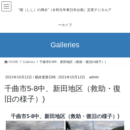
コ
ナ
ン
ビ
”猪（しし）の満水”（令和元年東日本台風）災害デジタルア
テ
ゲ
ン
ー
ーカイブ
ツ
シ
へ
ョ
ス
ン
Galleries
キ
に
ッ
移
プ
動
HOME
Galleries
千曲市5-8中、新田地区（救助・復旧の様子）)
2021年10月12日
/ 最終更新日時 :
2021年10月12日
admin
千曲市5-8中、新田地区（救助・復
旧の様子）)
千曲市5-8中、新田地区（救助・復旧の様子）)