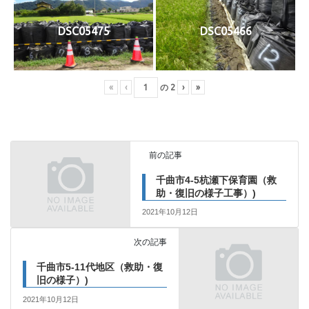
DSC05475
DSC05466
«
‹
の
2
›
»
前の記事
千曲市4-5杭瀬下保育園（救
助・復旧の様子工事）)
2021年10月12日
次の記事
千曲市5-11代地区（救助・復
旧の様子）)
2021年10月12日