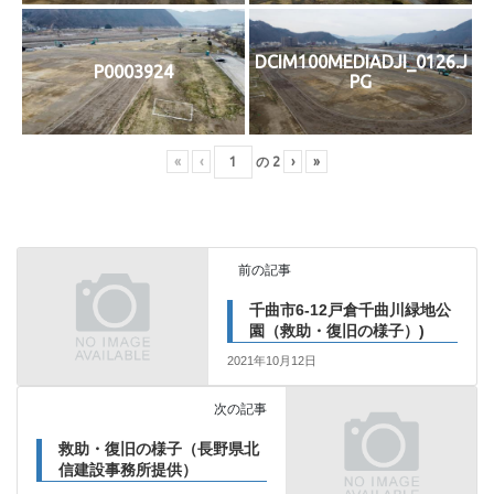
DCIM100MEDIADJI_0126.J
P0003924
PG
«
‹
の
2
›
»
前の記事
千曲市6-12戸倉千曲川緑地公
園（救助・復旧の様子）)
2021年10月12日
次の記事
救助・復旧の様子（長野県北
信建設事務所提供）