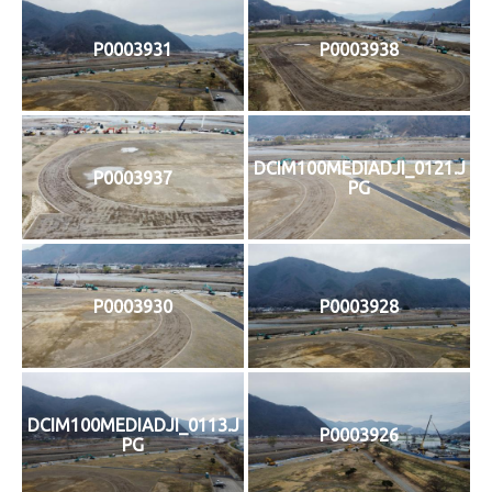
P0003931
P0003938
DCIM100MEDIADJI_0121.J
P0003937
PG
P0003930
P0003928
DCIM100MEDIADJI_0113.J
P0003926
PG