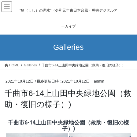
コ
ナ
ン
ビ
”猪（しし）の満水”（令和元年東日本台風）災害デジタルア
テ
ゲ
ン
ー
ーカイブ
ツ
シ
へ
ョ
ス
ン
Galleries
キ
に
ッ
移
プ
動
HOME
Galleries
千曲市6-14上山田中央緑地公園（救助・復旧の様子）)
2021年10月12日
/ 最終更新日時 :
2021年10月12日
admin
千曲市6-14上山田中央緑地公園（救
助・復旧の様子）)
千曲市6-14上山田中央緑地公園（救助・復旧の様
子）)