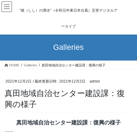
コ
ナ
ン
ビ
”猪（しし）の満水”（令和元年東日本台風）災害デジタルア
テ
ゲ
ン
ー
ーカイブ
ツ
シ
へ
ョ
ス
ン
Galleries
キ
に
ッ
移
プ
動
HOME
Galleries
真田地域自治センター建設課：復興の様子
2021年12月2日
/ 最終更新日時 :
2021年12月2日
admin
真田地域自治センター建設課：復
興の様子
真田地域自治センター建設課：復興の様子
No Images found.