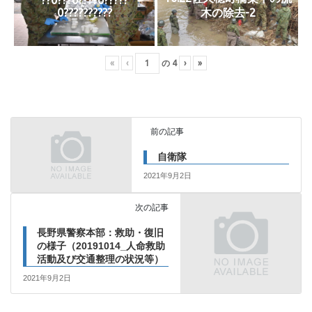
0??????????
木の除去-2
«
‹
の
4
›
»
前の記事
自衛隊
2021年9月2日
次の記事
長野県警察本部：救助・復旧
の様子（20191014_人命救助
活動及び交通整理の状況等）
2021年9月2日