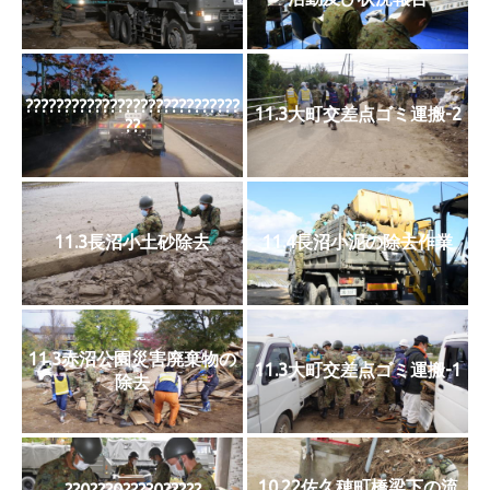
????????????????????????????
11.3大町交差点ゴミ運搬-2
??
11.3長沼小土砂除去
11.4長沼小泥の除去作業
11.3赤沼公園災害廃棄物の
11.3大町交差点ゴミ運搬-1
除去
10.22佐久穂町橋梁下の流
??0???0????0?????