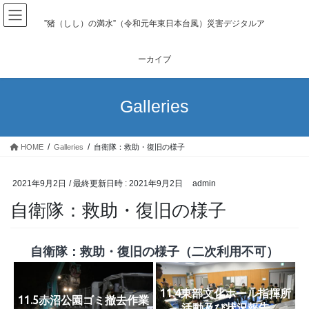
コ
ナ
ン
ビ
”猪（しし）の満水”（令和元年東日本台風）災害デジタルア
テ
ゲ
ン
ー
ーカイブ
ツ
シ
へ
ョ
ス
ン
Galleries
キ
に
ッ
移
プ
動
HOME
Galleries
自衛隊：救助・復旧の様子
2021年9月2日
/ 最終更新日時 :
2021年9月2日
admin
自衛隊：救助・復旧の様子
自衛隊：救助・復旧の様子（二次利用不可）
11.4東部文化ホール指揮所
11.5赤沼公園ゴミ撤去作業
活動及び状況報告