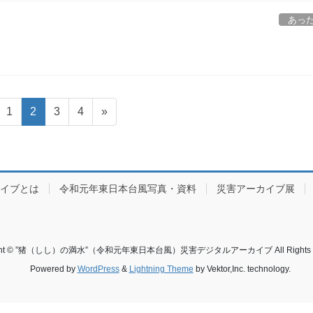
あっ
固
1
固
2
固
3
固
4
»
定
定
定
定
ペ
ペ
ペ
ペ
ー
ー
ー
ー
ジ
ジ
ジ
ジ
カイブとは
令和元年東日本台風写真・資料
災害アーカイブ展
ight © ”猪（しし）の満水”（令和元年東日本台風）災害デジタルアーカイブ All Rights Re
Powered by
WordPress
&
Lightning Theme
by Vektor,Inc. technology.