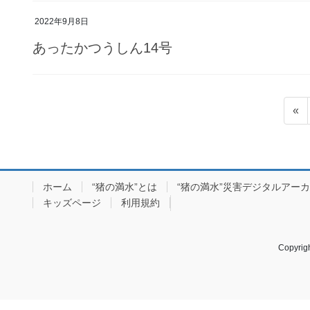
2022年9月8日
あったかつうしん14号
投
«
稿
ナ
ビ
ホーム
“猪の満水”とは
“猪の満水”災害デジタルアー
ゲ
キッズページ
利用規約
ー
シ
Copyr
ョ
ン