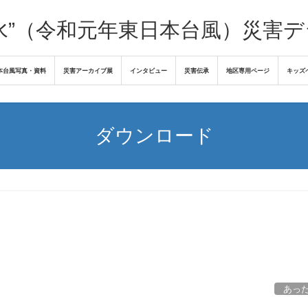
水”（令和元年東日本台風）災害
本台風写真・資料
災害アーカイブ展
インタビュー
災害伝承
地区専用ページ
キッズ
ダウンロード
あっ