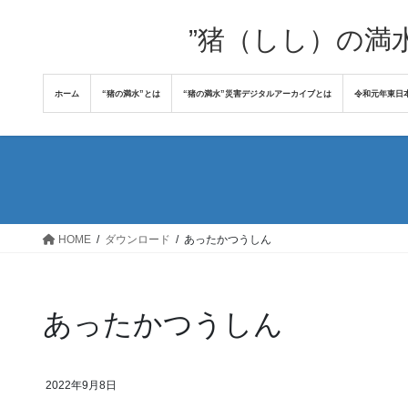
コ
ナ
ン
ビ
”猪（しし）の満
テ
ゲ
ン
ー
ホーム
“猪の満水”とは
“猪の満水”災害デジタルアーカイブとは
令和元年東日
ツ
シ
へ
ョ
ス
ン
キ
に
ッ
移
プ
動
HOME
ダウンロード
あったかつうしん
あったかつうしん
2022年9月8日